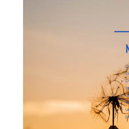
D
c
D
a
u
s
u
p