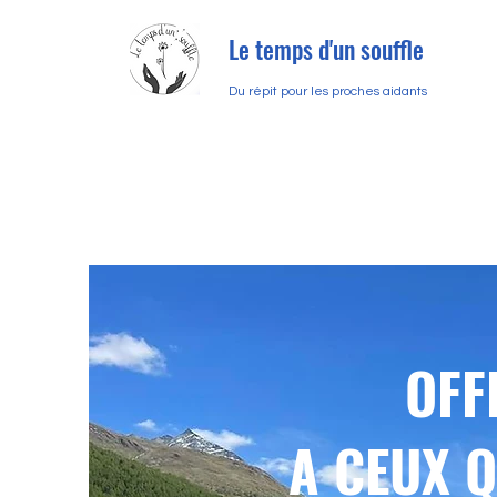
Le temps d'un souffle
Du répit pour les proches aidants
OFF
A CEUX 