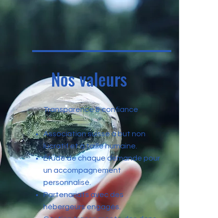
Nos valeurs
Transparence & confiance
Association suisse à but non
lucratif et à taille humaine.
Étude de chaque demande pour
un accompagnement
personnalisé.
Partenariats avec des
hébergeurs engagés.