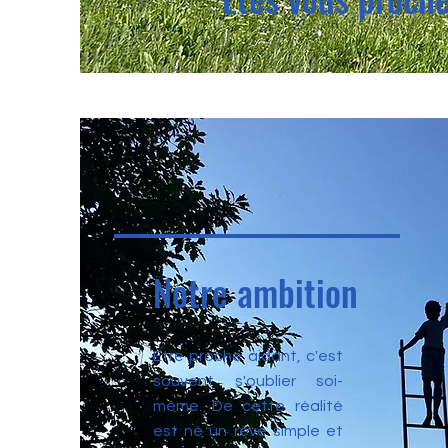
Notre ambition
Etre proche aidant, c'est
souvent s'oublier soi-
même. De cette réalité
est né un rêve simple et