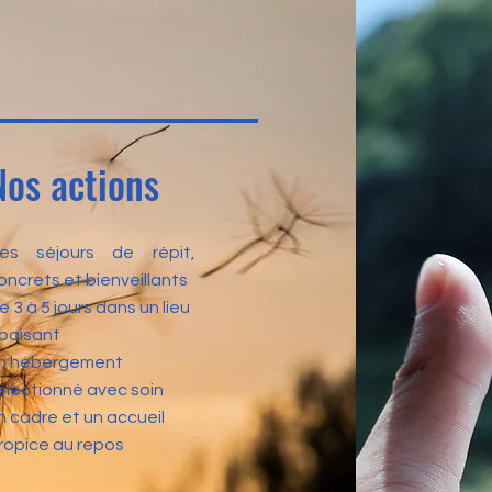
Nos actions
es séjours de répit,
oncrets et bienveillants
e 3 à 5 jours dans un lieu
paisant
n hébergement
électionné avec soin
n cadre et un accueil
ropice au repos