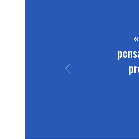
«
pensa
pr