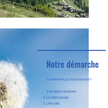
Notre démarche
Comment ça fonctionne?
3 étapes simples
La demande
L'étude