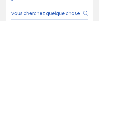
Page 1
Page 2
Page 3
Où puis-je profiter de ce
temps de répit ?
Nos partenaires vous
accueilleront avec plaisir, des
hébergements sélectionnés
avec soin tel que le Gîte-Bnb Le
Balcon d'Hérens à Villaz.
Qui organise et supervise
ces séjours ?