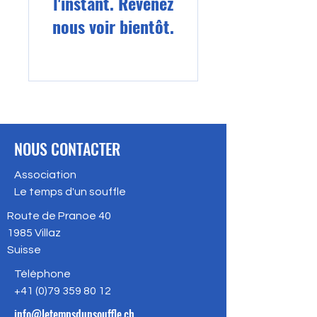
l'instant. Revenez
nous voir bientôt.
NOUS CONTACTER
Association
Le temps d'un souffle
Route de Pranoe 40
1985
Villaz
Suisse
Téléphone
+41 (
0)79 359 80 12
info@letempsdunsouffle.ch