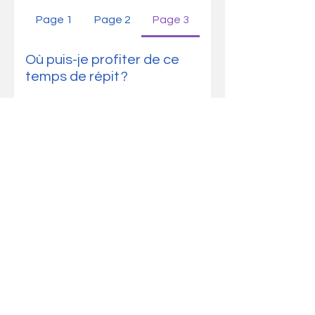
Page 1
Page 2
Page 3
Où puis-je profiter de ce
temps de répit ?
Nos partenaires vous
accueilleront avec plaisir, des
hébergements sélectionnés
avec soin tel que le Gîte-Bnb Le
Balcon d'Hérens à Villaz.
Qui organise et supervise
ces séjours ?
Le comité de l’association
s’assure que chaque séjour soit