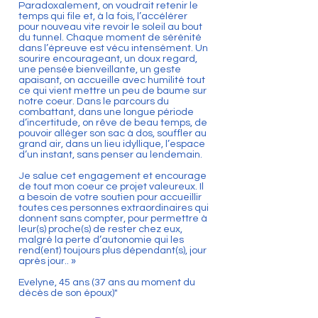
Paradoxalement, on voudrait retenir le
temps qui file et, à la fois, l’accélérer
pour nouveau vite revoir le soleil au bout
du tunnel. Chaque moment de sérénité
dans l’épreuve est vécu intensément. Un
sourire encourageant, un doux regard,
une pensée bienveillante, un geste
apaisant, on accueille avec humilité tout
ce qui vient mettre un peu de baume sur
notre coeur. Dans le parcours du
combattant, dans une longue période
d’incertitude, on rêve de beau temps, de
pouvoir alléger son sac à dos, souffler au
grand air, dans un lieu idyllique, l’espace
d’un instant, sans penser au lendemain.
Je salue cet engagement et encourage
de tout mon coeur ce projet valeureux. Il
a besoin de votre soutien pour accueillir
toutes ces personnes extraordinaires qui
donnent sans compter, pour permettre à
leur(s) proche(s) de rester chez eux,
malgré la perte d’autonomie qui les
rend(ent) toujours plus dépendant(s), jour
après jour.. »
Evelyne, 45 ans (37 ans au moment du
décès de son époux)"