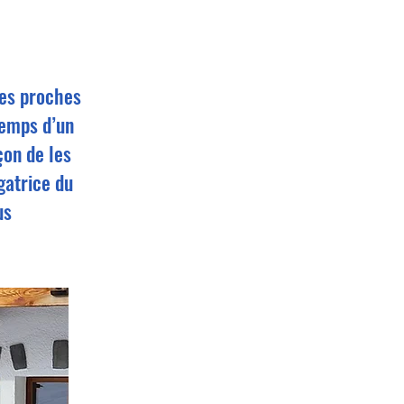
des proches
temps d’un
çon de les
gatrice du
us