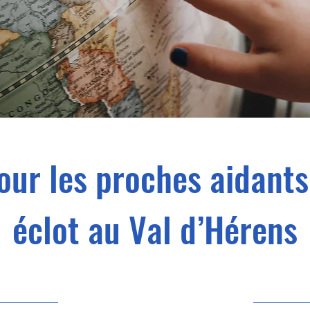
our les proches aidants
éclot au Val d’Hérens
09.01.24 11:00