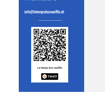
info@letempsdunsouffle.ch