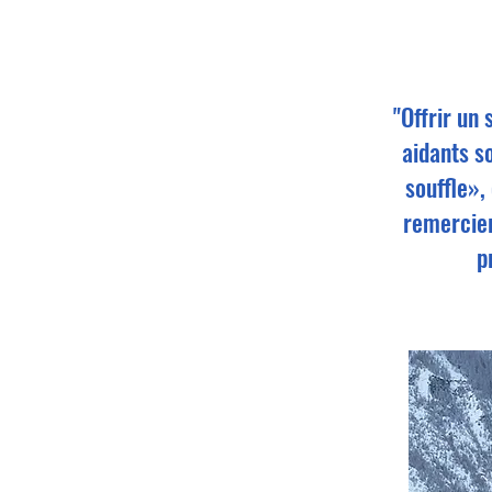
"Offrir un
aidants so
souffle»,
remercier
p